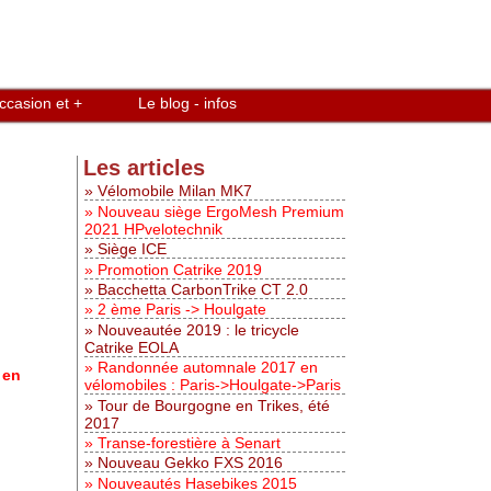
ccasion et +
Le blog - infos
Les articles
Vélomobile Milan MK7
Nouveau siège ErgoMesh Premium
2021 HPvelotechnik
Siège ICE
Promotion Catrike 2019
Bacchetta CarbonTrike CT 2.0
2 ème Paris -> Houlgate
Nouveautée 2019 : le tricycle
Catrike EOLA
Randonnée automnale 2017 en
 en
vélomobiles : Paris->Houlgate->Paris
Tour de Bourgogne en Trikes, été
2017
Transe-forestière à Senart
Nouveau Gekko FXS 2016
Nouveautés Hasebikes 2015