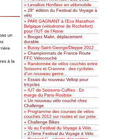
Levallois Honfleur en vélomobile
28° édition du Festival du Voyage à
vélo
PARI GAGNANT à l’Eco Marathon
Belgique (vélodrome de Rochefort)
pour l’IUT de l’Aisne
 pas un
Bougez Malin, déplacement
es
durable
Bussy-Saint-George/Dieppe 2012
rière
Championnats de France Route
FFC Vélocouché
res à la
Randonnée de vélos couchés entre
Soissons et Craonne : des cyclistes
d'un nouveau genre...
Essais du nouveau Veltop pour
tricycles
IUT de Soissons-Cuffies : En
marge du Paris-Roubaix
Un nouveau vélo couché chez
Challenge
Programme des courses de vélos
couchés 2012 sur routes et sur piste
Challenge Bikes
Vu au Festival du Voyage à Vélo.
27ème Festival du Voyage à Vélo