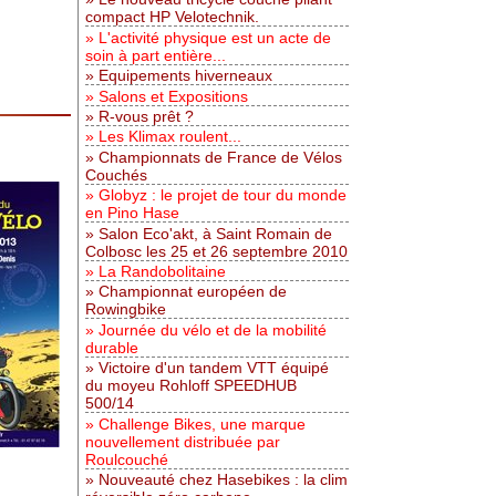
compact HP Velotechnik.
L'activité physique est un acte de
soin à part entière...
Equipements hiverneaux
Salons et Expositions
R-vous prêt ?
Les Klimax roulent...
Championnats de France de Vélos
Couchés
Globyz : le projet de tour du monde
en Pino Hase
Salon Eco'akt, à Saint Romain de
Colbosc les 25 et 26 septembre 2010
La Randobolitaine
Championnat européen de
Rowingbike
Journée du vélo et de la mobilité
durable
Victoire d'un tandem VTT équipé
du moyeu Rohloff SPEEDHUB
500/14
Challenge Bikes, une marque
nouvellement distribuée par
Roulcouché
Nouveauté chez Hasebikes : la clim