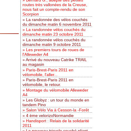
Bernard G., adepte des petites
routes très vallonées de la Creuse,
nous fait un compte-rendu de son
Scorpion
La randonnée des vélos couchés
du dimanche matin 6 novembre 2011
La randonnée vélos couchés du
dimanche matin 23 octobre 2011
La randonnée vélos couchés du
dimanche matin 9 octobre 2011
Les premiers tours de roues de
l'Alleweder A4
Arrivé du nouveau Catrike TRAIL
au magasin
Paris-Brest-Paris 2011 en
vélomobile, l'aller...
Paris-Brest-Paris 2011 en
vélomobile, le retour.
Montage du vélomobile Alleweder
A4
Les Globyz : un tour du monde en
tandem Pino
Salon Vélo Via à Cesson-la -Forêt
4 ème velorizoNormandie
Handisport : Relais de la solidarité
2011
Le nouveau tricycle couché pliant