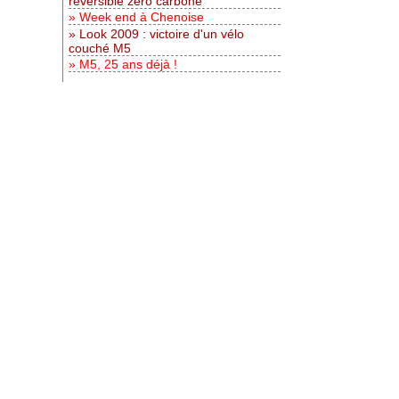
réversible zéro carbone
Week end à Chenoise
Look 2009 : victoire d'un vélo
couché M5
M5, 25 ans déjà !