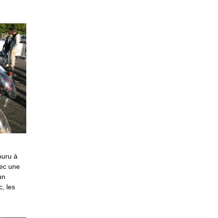
ouru à
vec une
un
, les