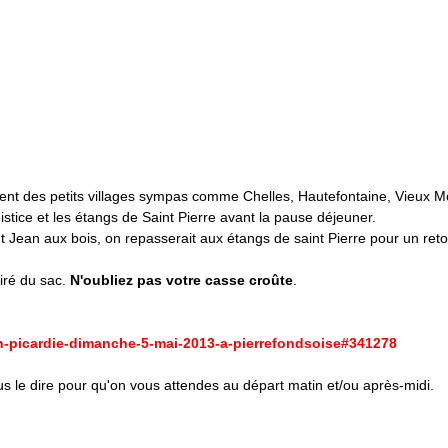
aient des petits villages sympas comme Chelles, Hautefontaine, Vieux M
istice et les étangs de Saint Pierre avant la pause déjeuner.
nt Jean aux bois, on repasserait aux étangs de saint Pierre pour un reto
iré du sac.
N'oubliez pas votre casse croûte
.
-en-picardie-dimanche-5-mai-2013-a-pierrefondsoise#341278
ous le dire pour qu'on vous attendes au départ matin et/ou après-midi.