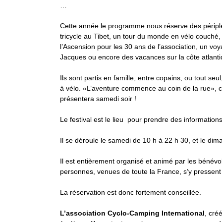
…
Cette année le programme nous réserve des périples
tricycle au Tibet, un tour du monde en vélo couch
l’Ascension pour les 30 ans de l’association, un vo
Jacques ou encore des vacances sur la côte atlan
Ils sont partis en famille, entre copains, ou tout se
à vélo. «L’aventure commence au coin de la rue», co
présentera samedi soir !
Le festival est le lieu pour prendre des information
Il se déroule le samedi de 10 h à 22 h 30, et le di
Il est entièrement organisé et animé par les bénévol
personnes, venues de toute la France, s’y presse
La réservation est donc fortement conseillée.
L’association Cyclo-Camping International
, cré