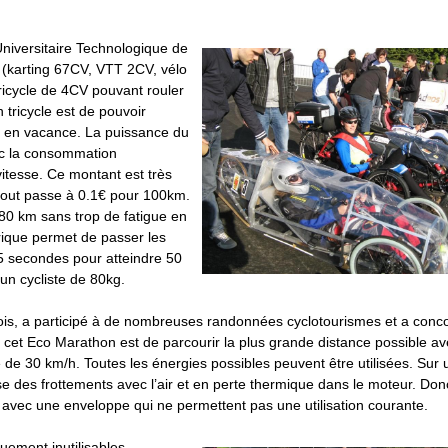
 Universitaire Technologique de
s (karting 67CV, VTT 2CV, vélo
ricycle de 4CV pouvant rouler
tricycle est de pouvoir
r en vacance. La puissance du
nc la consommation
itesse. Ce montant est très
 cout passe à 0.1€ pour 100km.
80 km sans trop de fatigue en
rique permet de passer les
 5 secondes pour atteindre 50
un cycliste de 80kg.
ois, a participé à de nombreuses randonnées cyclotourismes et a conc
e cet Eco Marathon est de parcourir la plus grande distance possible a
de 30 km/h. Toutes les énergies possibles peuvent être utilisées. Sur 
se des frottements avec l’air et en perte thermique dans le moteur. Donc
 avec une enveloppe qui ne permettent pas une utilisation courante.
uement inutilisables