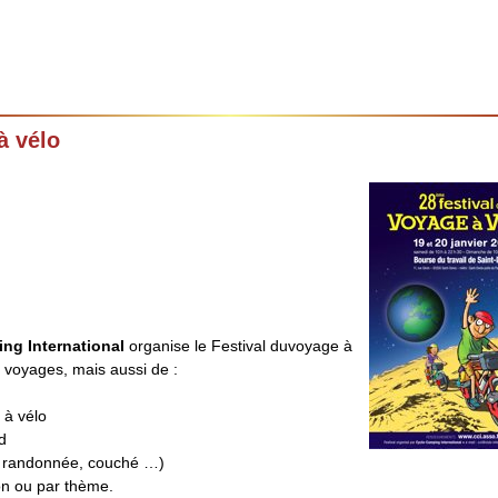
à vélo
ng International
organise le Festival duvoyage à
 voyages, mais aussi de :
 à vélo
d
(de randonnée, couché …)
ion ou par thème.