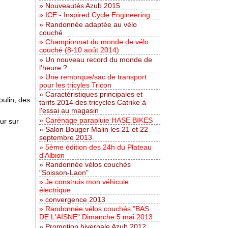
Nouveautés Azub 2015
ICE - Inspired Cycle Engineering
Randonnée adaptée au vélo
couché
Championnat du monde de vélo
couché (8-10 août 2014)
Un nouveau record du monde de
l’heure ?
Une remorque/sac de transport
pour les tricyles Tricon
Caractéristiques principales et
oulin, des
tarifs 2014 des tricycles Catrike à
l'essai au magasin
Carénage parapluie HASE BIKES
ur sur
Salon Bouger Malin les 21 et 22
septembre 2013
5ème édition des 24h du Plateau
d'Albion
Randonnée vélos couchés
"Soisson-Laon"
Je construis mon véhicule
électrique
convergence 2013
Randonnée vélos couchés "BAS
DE L'AISNE" Dimanche 5 mai 2013
Promotion hivernale Azub 2012