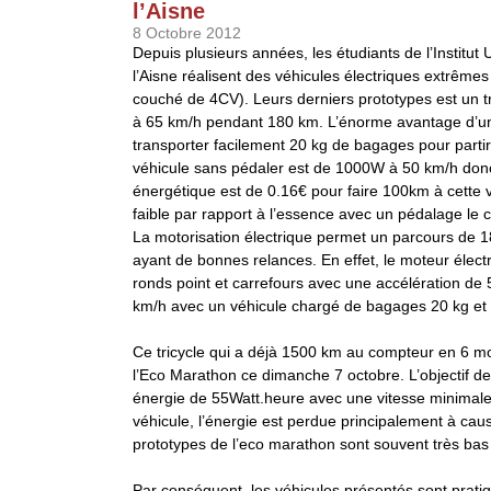
l’Aisne
8 Octobre 2012
Depuis plusieurs années, les étudiants de l’Institut
l’Aisne réalisent des véhicules électriques extrême
couché de 4CV). Leurs derniers prototypes est un t
à 65 km/h pendant 180 km. L’énorme avantage d’un 
transporter facilement 20 kg de bagages pour parti
véhicule sans pédaler est de 1000W à 50 km/h do
énergétique est de 0.16€ pour faire 100km à cette v
faible par rapport à l’essence avec un pédalage le
La motorisation électrique permet un parcours de 1
ayant de bonnes relances. En effet, le moteur élect
ronds point et carrefours avec une accélération de
km/h avec un véhicule chargé de bagages 20 kg et 
Ce tricycle qui a déjà 1500 km au compteur en 6 m
l’Eco Marathon ce dimanche 7 octobre. L’objectif d
énergie de 55Watt.heure avec une vitesse minimale 
véhicule, l’énergie est perdue principalement à cau
prototypes de l’eco marathon sont souvent très bas
Par conséquent, les véhicules présentés sont pratiq