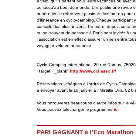
à vélo, qu’ils partent pour leurs vacances ou avec 
ou jusqu’au bout du monde. Elle publie une revue et
adhérents se retrouvent plusieurs fois par an pour
d’itinérance en cyclo-camping. Chaque participant 
conseils des plus anciens. En outre, depuis cette a
ou se trouvant de passage à Paris sont invités à u
l’association est en effet d’assurer un lien entre to
voyage à vélo en autonomie.
Cyclo-Camping International, 20 rue Ramus, 75020 P
target="_blank"
http://www.cci.asso.fr/
Réservations : chèques à l’ordre de Cyclo-Camping
à envoyer avant le 10 janvier à : Mireille Oria, 52 b
Vous retrouverez beaucoups d'autre infos sur le vélo
Vous pouvez télecharger le programme
ici
PARI GAGNANT à l’Eco Marathon B