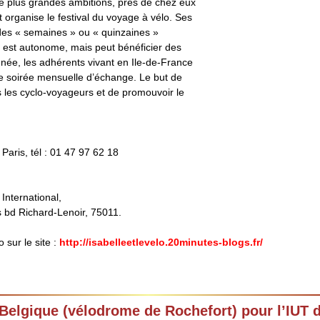
de plus grandes ambitions, près de chez eux
 organise le festival du voyage à vélo. Ses
 des « semaines » ou « quinzaines »
y est autonome, mais peut bénéficier des
nnée, les adhérents vivant en Ile-de-France
ne soirée mensuelle d’échange. Le but de
us les cyclo-voyageurs et de promouvoir le
aris, tél : 01 47 97 62 18
 International,
is bd Richard-Lenoir, 75011.
 sur le site :
http://isabelleetlevelo.20minutes-blogs.fr/
elgique (vélodrome de Rochefort) pour l’IUT 