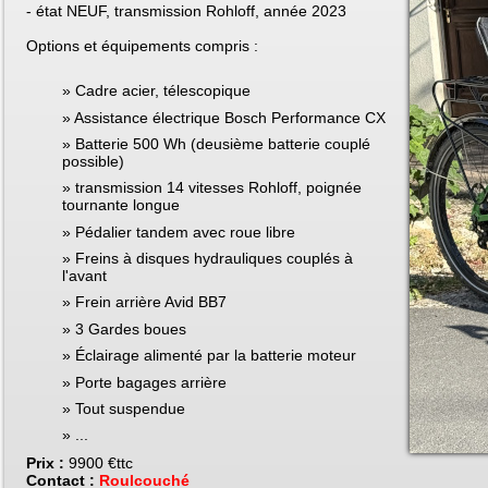
- état NEUF, transmission Rohloff, année 2023
Options et équipements compris :
Cadre acier, télescopique
Assistance électrique Bosch Performance CX
Batterie 500 Wh (deusième batterie couplé
possible)
transmission 14 vitesses Rohloff, poignée
tournante longue
Pédalier tandem avec roue libre
Freins à disques hydrauliques couplés à
l'avant
Frein arrière Avid BB7
3 Gardes boues
Éclairage alimenté par la batterie moteur
Porte bagages arrière
Tout suspendue
...
Prix :
9900 €ttc
Contact :
Roulcouché