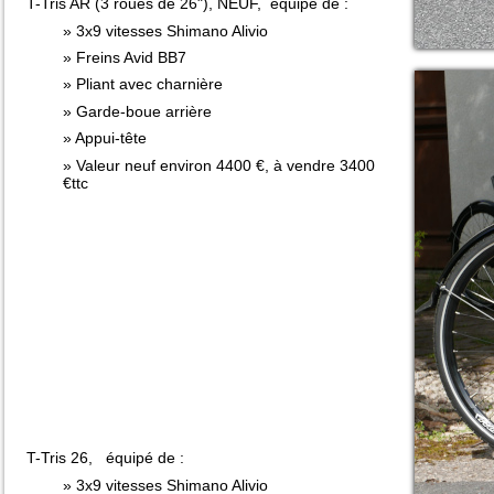
T-Tris AR (3 roues de 26"), NEUF, équipé de :
3x9 vitesses Shimano Alivio
Freins Avid BB7
Pliant avec charnière
Garde-boue arrière
Appui-tête
Valeur neuf environ 4400 €, à vendre 3400
€ttc
T-Tris 26, équipé de :
3x9 vitesses Shimano Alivio