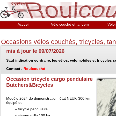
Aller au contenu principal
Accueil
Vélo couché et tandem
Vélo
Occasions vélos couchés, tricycles, t
mis à jour le 09/07/2026
Sauf indication contraire, les vélos, vélomobiles et tricycles 
Contact :
Roulcouché
Occasion tricycle cargo pendulaire
Butchers&Bicycles
Modèle 2024 de démonstration, état NEUF, 300 km,
équipé de :
tricycle pendulaire
charge utille 100 kg