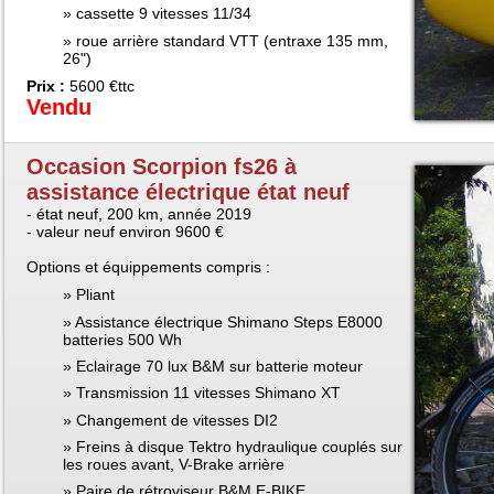
cassette 9 vitesses 11/34
roue arrière standard VTT (entraxe 135 mm,
26")
Prix :
5600 €ttc
Vendu
Occasion Scorpion fs26 à
assistance électrique état neuf
- état neuf, 200 km, année 2019
- valeur neuf environ 9600 €
Options et équippements compris :
Pliant
Assistance électrique Shimano Steps E8000
batteries 500 Wh
Eclairage 70 lux B&M sur batterie moteur
Transmission 11 vitesses Shimano XT
Changement de vitesses DI2
Freins à disque Tektro hydraulique couplés sur
les roues avant, V-Brake arrière
Paire de rétroviseur B&M E-BIKE