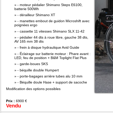
- moteur pédalier Shimano Steps E6100,
batterie 500Wh
- dérailleur Shimano XT
- manettes embout de guidon Microshift avec
poignées ergo
- cassette 11 vitesses Shimano SLX 11-42
- pédalier 44 dts à roue libre, gauche 38 dts,
AV 165 mm 38 dts
- frein à disque hydraulique Avid Guide
- Éclairage sur batterie moteur : Phare avant :
LED, feu de position + B&M Toplight Flat Plus
- garde-boues SKS
- béquille double Humpert
- porte-bagages arrière tubes alu 10 mm
- Béquille doule Hase + support de sacoche
Modification des options possibles
Prix :
6900 €
Vendu