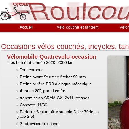
Aller au contenu principal
Accueil
Vélo couché et tandem
Vélo
Occasions vélos couchés, tricycles, t
Vélomobile Quatrevelo occasion
Très bon état, année 2020, 2000 km
Tout carbone
Freins avant Sturmey Archer 90 mm
Freins arrière FRB à disque mécanique
4 roues 20", grand coffre...
transmission SRAM GX, 2x11 vitesses
Cassette 11/36
Pédalier Schlumpff Mountain Drive 70dents
(ratio 2,5)
2 rétroviseurs + cône