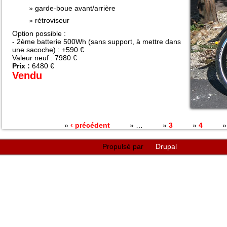
garde-boue avant/arrière
rétroviseur
Option possible :
-
2ème batterie 500Wh (sans support, à mettre dans
une sacoche) : +590 €
Valeur neuf : 7980 €
Prix :
6480 €
Vendu
Pages
‹ précédent
…
3
4
Propulsé par
Drupal