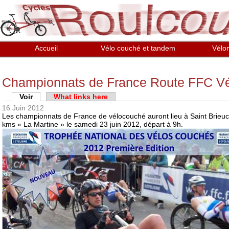
Aller au contenu principal
Accueil
Vélo couché et tandem
Vélo
Championnats de France Route FFC V
Onglets principaux
Voir
(onglet actif)
What links here
16 Juin 2012
Les championnats de France de vélocouché auront lieu à Saint Brieuc lo
kms « La Martine » le samedi 23 juin 2012, départ à 9h.