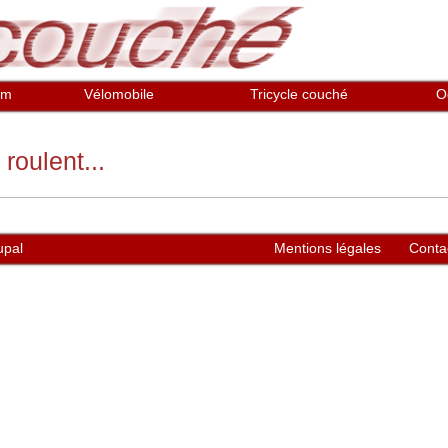
em
Vélomobile
Tricycle couché
O
roulent...
upal
Mentions légales
Conta