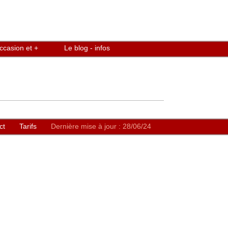
ccasion et +
Le blog - infos
ct
Tarifs
Dernière mise à jour : 28/06/24