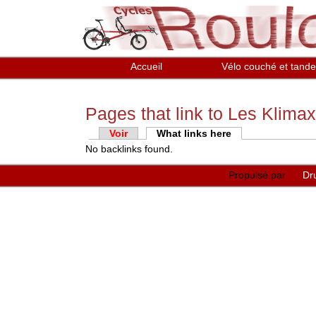
Aller au contenu principal
Accueil
Vélo couché et tand
Pages that link to Les Klimax 
Onglets
Voir
What links here
(onglet actif)
No backlinks found.
principaux
Propulsé par
Dr