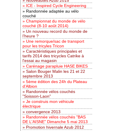
Nouveautés Azub 2015
ICE - Inspired Cycle Engineering
Randonnée adaptée au vélo
couché
Championnat du monde de vélo
couché (8-10 août 2014)
Un nouveau record du monde de
l’heure ?
Une remorque/sac de transport
pour les tricyles Tricon
Caractéristiques principales et
tarifs 2014 des tricycles Catrike à
l'essai au magasin
Carénage parapluie HASE BIKES
Salon Bouger Malin les 21 et 22
septembre 2013
5ème édition des 24h du Plateau
d'Albion
Randonnée vélos couchés
"Soisson-Laon"
Je construis mon véhicule
électrique
convergence 2013
Randonnée vélos couchés "BAS
DE L'AISNE" Dimanche 5 mai 2013
Promotion hivernale Azub 2012