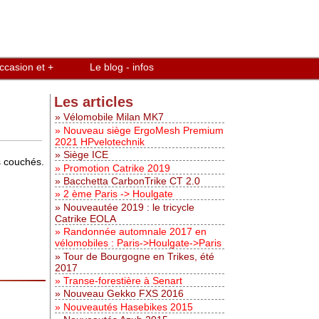
ccasion et +
Le blog - infos
Les articles
Vélomobile Milan MK7
Nouveau siège ErgoMesh Premium
2021 HPvelotechnik
Siège ICE
s couchés.
Promotion Catrike 2019
Bacchetta CarbonTrike CT 2.0
2 ème Paris -> Houlgate
Nouveautée 2019 : le tricycle
Catrike EOLA
Randonnée automnale 2017 en
vélomobiles : Paris->Houlgate->Paris
Tour de Bourgogne en Trikes, été
2017
Transe-forestière à Senart
Nouveau Gekko FXS 2016
Nouveautés Hasebikes 2015