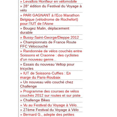
Levallois Honfleur en vélomobile
28° édition du Festival du Voyage à
vélo
PARI GAGNANT à l’Eco Marathon
Belgique (vélodrome de Rochefort)
pour l’IUT de l’Aisne
Bougez Malin, déplacement
durable
Bussy-Saint-George/Dieppe 2012
Championnats de France Route
FFC Vélocouché
Randonnée de vélos couchés entre
Soissons et Craonne : des cyclistes
d'un nouveau genre...
Essais du nouveau Veltop pour
tricycles
IUT de Soissons-Cuffies : En
marge du Paris-Roubaix
Un nouveau vélo couché chez
Challenge
Programme des courses de vélos
couchés 2012 sur routes et sur piste
Challenge Bikes
Vu au Festival du Voyage à Vélo.
27ème Festival du Voyage à Vélo
Bernard G., adepte des petites