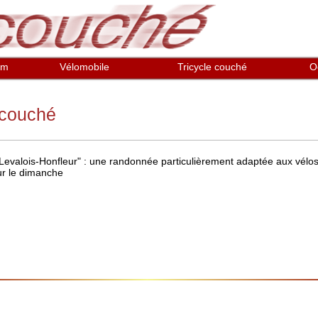
em
Vélomobile
Tricycle couché
O
 couché
evalois-Honfleur" : une randonnée particulièrement adaptée aux vélo
ur le dimanche