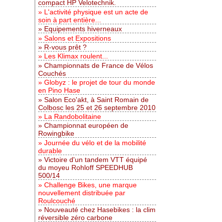
compact HP Velotechnik.
L'activité physique est un acte de
soin à part entière...
Equipements hiverneaux
Salons et Expositions
R-vous prêt ?
Les Klimax roulent...
Championnats de France de Vélos
Couchés
Globyz : le projet de tour du monde
en Pino Hase
Salon Eco'akt, à Saint Romain de
Colbosc les 25 et 26 septembre 2010
La Randobolitaine
Championnat européen de
Rowingbike
Journée du vélo et de la mobilité
durable
Victoire d'un tandem VTT équipé
du moyeu Rohloff SPEEDHUB
500/14
Challenge Bikes, une marque
nouvellement distribuée par
Roulcouché
Nouveauté chez Hasebikes : la clim
réversible zéro carbone