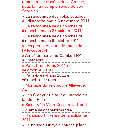
routes très vallonées de la Creuse,
nous fait un compte-rendu de son
Scorpion
La randonnée des vélos couchés
du dimanche matin 6 novembre 2011
La randonnée vélos couchés du
dimanche matin 23 octobre 2011
La randonnée vélos couchés du
dimanche matin 9 octobre 2011
Les premiers tours de roues de
l'Alleweder A4
Arrivé du nouveau Catrike TRAIL
au magasin
Paris-Brest-Paris 2011 en
vélomobile, l'aller...
Paris-Brest-Paris 2011 en
vélomobile, le retour.
Montage du vélomobile Alleweder
A4
Les Globyz : un tour du monde en
tandem Pino
Salon Vélo Via à Cesson-la -Forêt
4 ème velorizoNormandie
Handisport : Relais de la solidarité
2011
Le nouveau tricycle couché pliant