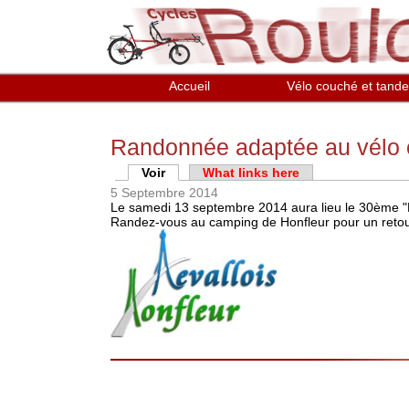
Aller au contenu principal
Accueil
Vélo couché et tand
Randonnée adaptée au vélo
Onglets principaux
Voir
(onglet actif)
What links here
5 Septembre 2014
Le samedi 13 septembre 2014 aura lieu le 30ème "L
Randez-vous au camping de Honfleur pour un reto