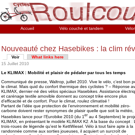
Aller au contenu principal
Accueil
Vélo couché et tandem
Vélo
Nouveauté chez Hasebikes : la clim rév
Onglets principaux
Voir
(onglet actif)
What links here
15 Juillet 2010
Le KLIMAX : Mobilité et plaisir de pédaler par tous les temps
Communiqué de presse, Waltrop, juillet 2010. Vive le vélo, c’est bon p
le climat. Mais quid du confort thermique des cyclistes ? – Réponse av
KLIMAX, dernier-né des vélos spéciaux Hasebikes. Assistance électri
et carénage textile amovible donnent au concept trike encore plus
d'efficacité et de confort. Pour le climat, roulez climatisé !
Partant de l’idée que protection de l’environnement et mobilité zéro-
carbone doivent rester synonymes de plaisir quelle que soit la météo,
er
Hasebikes lance pour l’Eurobike 2010 (du 1
au 4 Septembre) le proj
KLIMAX, en présentant le modèle KLIMAX K2. A la base du concept : 
trois-roues de légende qu'est le KettWiesel. Vélo à tout faire apte à la
randonnée comme aux sorties joueuses, il acquiert un surcroît de