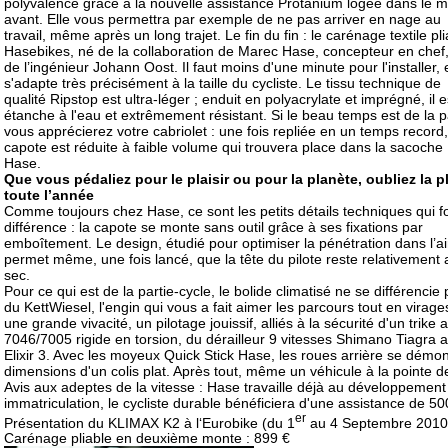
polyvalence grâce à la nouvelle assistance Protanium logée dans le 
avant. Elle vous permettra par exemple de ne pas arriver en nage au
travail, même après un long trajet. Le fin du fin : le carénage textile pl
Hasebikes, né de la collaboration de Marec Hase, concepteur en chef,
de l’ingénieur Johann Oost. Il faut moins d'une minute pour l'installer, e
s'adapte très précisément à la taille du cycliste. Le tissu technique de
qualité Ripstop est ultra-léger ; enduit en polyacrylate et imprégné, il e
étanche à l'eau et extrêmement résistant. Si le beau temps est de la pa
vous apprécierez votre cabriolet : une fois repliée en un temps record,
capote est réduite à faible volume qui trouvera place dans la sacoche
Hase.
Que vous pédaliez pour le plaisir ou pour la planète, oubliez la p
toute l’année
Comme toujours chez Hase, ce sont les petits détails techniques qui fo
différence : la capote se monte sans outil grâce à ses fixations par
emboîtement. Le design, étudié pour optimiser la pénétration dans l’ai
permet même, une fois lancé, que la tête du pilote reste relativement 
sec.
Pour ce qui est de la partie-cycle, le bolide climatisé ne se différencie
du KettWiesel, l'engin qui vous a fait aimer les parcours tout en virages
une grande vivacité, un pilotage jouissif, alliés à la sécurité d'un trike
7046/7005 rigide en torsion, du dérailleur 9 vitesses Shimano Tiagra 
Elixir 3. Avec les moyeux Quick Stick Hase, les roues arrière se dém
dimensions d'un colis plat. Après tout, même un véhicule à la pointe d
Avis aux adeptes de la vitesse : Hase travaille déjà au développeme
immatriculation, le cycliste durable bénéficiera d'une assistance de 5
er
Présentation du KLIMAX K2 à l‘Eurobike (du 1
au 4 Septembre 2010) s
Carénage pliable en deuxième monte : 899 €