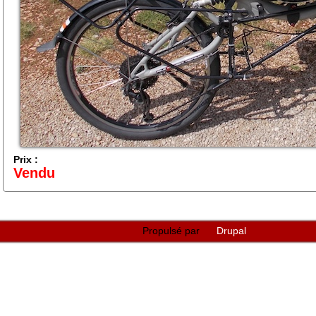
Prix :
Vendu
Pages
Propulsé par
Drupal