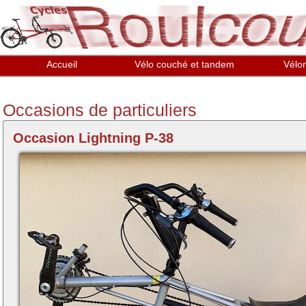
Aller au contenu principal
Accueil
Vélo couché et tandem
Vélo
Occasions de particuliers
Occasion Lightning P-38