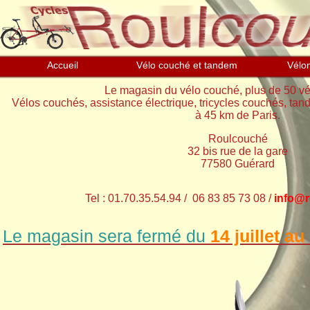
Aller au contenu principal
Accueil
Vélo couché et tandem
Vélo
Le magasin du vélo couché, plus de 50 vél
Vélos couchés, assistance électrique, tricycles couchés, tan
à 45 km de Paris.
Roulcouché
32 bis rue de la gare
77580 Guérard
Tel : 01.70.35.54.94 / 06 83 85 73 08 /
info@
Le magasin sera fermé
du
14 juillet au