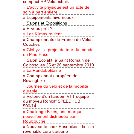
compact HP Velotechnik.
L'activité physique est un acte de
soin à part entière...
Equipements hiverneaux
Salons et Expositions
R-vous prêt ?
Les Klimax roulent...
Championnats de France de Vélos
Couchés
Globyz : le projet de tour du monde
en Pino Hase
Salon Eco'akt, à Saint Romain de
Colbosc les 25 et 26 septembre 2010
La Randobolitaine
Championnat européen de
Rowingbike
Journée du vélo et de la mobilité
durable
Victoire d'un tandem VTT équipé
du moyeu Rohloff SPEEDHUB
500/14
Challenge Bikes, une marque
nouvellement distribuée par
Roulcouché
Nouveauté chez Hasebikes : la clim
réversible zéro carbone