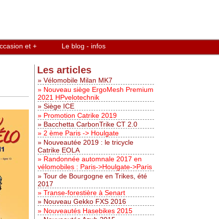
ccasion et +
Le blog - infos
Les articles
Vélomobile Milan MK7
Nouveau siège ErgoMesh Premium
2021 HPvelotechnik
Siège ICE
Promotion Catrike 2019
Bacchetta CarbonTrike CT 2.0
2 ème Paris -> Houlgate
Nouveautée 2019 : le tricycle
Catrike EOLA
Randonnée automnale 2017 en
vélomobiles : Paris->Houlgate->Paris
Tour de Bourgogne en Trikes, été
2017
Transe-forestière à Senart
Nouveau Gekko FXS 2016
Nouveautés Hasebikes 2015