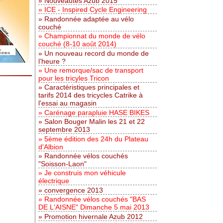
Nouveautés Azub 2015
ICE - Inspired Cycle Engineering
Randonnée adaptée au vélo
couché
Championnat du monde de vélo
couché (8-10 août 2014)
Un nouveau record du monde de
l’heure ?
Une remorque/sac de transport
pour les tricyles Tricon
Caractéristiques principales et
tarifs 2014 des tricycles Catrike à
l'essai au magasin
Carénage parapluie HASE BIKES
Salon Bouger Malin les 21 et 22
septembre 2013
5ème édition des 24h du Plateau
d'Albion
Randonnée vélos couchés
"Soisson-Laon"
Je construis mon véhicule
électrique
convergence 2013
Randonnée vélos couchés "BAS
DE L'AISNE" Dimanche 5 mai 2013
Promotion hivernale Azub 2012