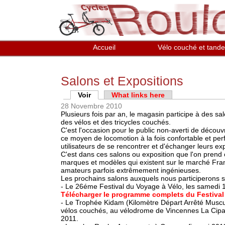
Aller au contenu principal
Accueil
Vélo couché et tand
Salons et Expositions
Onglets principaux
Voir
(onglet actif)
What links here
28 Novembre 2010
Plusieurs fois par an, le magasin participe à des s
des vélos et des tricycles couchés.
C'est l'occasion pour le public non-averti de découvr
ce moyen de locomotion à la fois confortable et perf
utilisateurs de se rencontrer et d'échanger leurs ex
C'est dans ces salons ou exposition que l'on prend 
marques et modèles qui existent sur le marché Fran
amateurs parfois extrêmement ingénieuses.
Les prochains salons auxquels nous participerons s
- Le 26éme Festival du Voyage à Vélo, les samedi 
Télécharger le programme complets du Festival
- Le Trophée Kidam (Kilomètre Départ Arrêté Muscul
vélos couchés, au vélodrome de Vincennes La Cipa
2011.