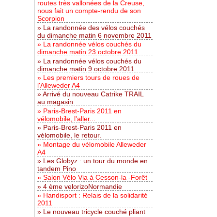
routes très vallonées de la Creuse,
nous fait un compte-rendu de son
Scorpion
La randonnée des vélos couchés
du dimanche matin 6 novembre 2011
La randonnée vélos couchés du
dimanche matin 23 octobre 2011
La randonnée vélos couchés du
dimanche matin 9 octobre 2011
Les premiers tours de roues de
l'Alleweder A4
Arrivé du nouveau Catrike TRAIL
au magasin
Paris-Brest-Paris 2011 en
vélomobile, l'aller...
Paris-Brest-Paris 2011 en
vélomobile, le retour.
Montage du vélomobile Alleweder
A4
Les Globyz : un tour du monde en
tandem Pino
Salon Vélo Via à Cesson-la -Forêt
4 ème velorizoNormandie
Handisport : Relais de la solidarité
2011
Le nouveau tricycle couché pliant