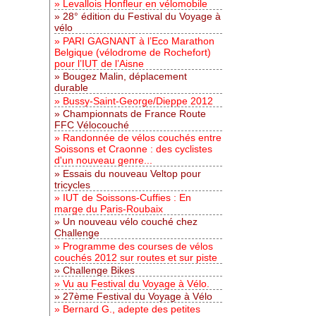
Levallois Honfleur en vélomobile
28° édition du Festival du Voyage à
vélo
PARI GAGNANT à l’Eco Marathon
Belgique (vélodrome de Rochefort)
pour l’IUT de l’Aisne
Bougez Malin, déplacement
durable
Bussy-Saint-George/Dieppe 2012
Championnats de France Route
FFC Vélocouché
Randonnée de vélos couchés entre
Soissons et Craonne : des cyclistes
d'un nouveau genre...
Essais du nouveau Veltop pour
tricycles
IUT de Soissons-Cuffies : En
marge du Paris-Roubaix
Un nouveau vélo couché chez
Challenge
Programme des courses de vélos
couchés 2012 sur routes et sur piste
Challenge Bikes
Vu au Festival du Voyage à Vélo.
27ème Festival du Voyage à Vélo
Bernard G., adepte des petites