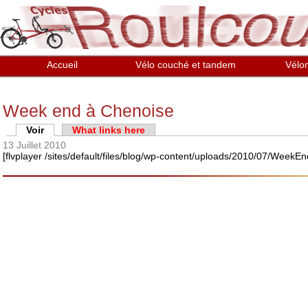
Aller au contenu principal
Accueil
Vélo couché et tandem
Vélo
Week end à Chenoise
Onglets principaux
Voir
(onglet actif)
What links here
13 Juillet 2010
[flvplayer /sites/default/files/blog/wp-content/uploads/2010/07/WeekE