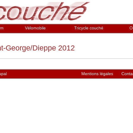
em
Vélomobile
Tricycle couché
O
int-George/Dieppe 2012
upal
Mentions légales
Conta