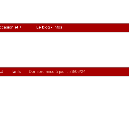
ccasion et +
Le blog - infos
ct
Tarifs
Dernière mise à jour : 28/06/24