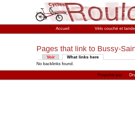
Aller au contenu principal
Accueil
Vélo couché et tand
Pages that link to Bussy-Sa
Onglets
Voir
What links here
(onglet actif)
No backlinks found.
principaux
Propulsé par
Dr