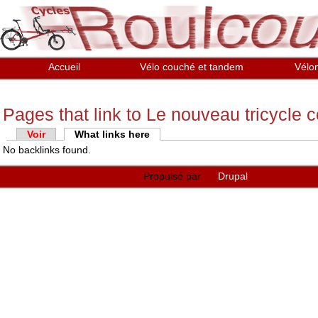
Aller au contenu principal
Accueil
Vélo couché et tandem
Vélo
Pages that link to Le nouveau tricycle
Onglets
Voir
What links here
(onglet actif)
No backlinks found.
principaux
Propulsé par
Drupal