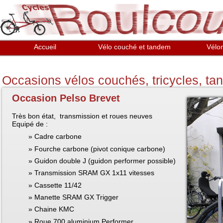
Aller au contenu principal
Accueil
Vélo couché et tandem
Vélo
Occasions vélos couchés, tricycles, t
Occasion Pelso Brevet
Très bon état, transmission et roues neuves
Equipé de :
Cadre carbone
Fourche carbone (pivot conique carbone)
Guidon double J (guidon performer possible)
Transmission SRAM GX 1x11 vitesses
Cassette 11/42
Manette SRAM GX Trigger
Chaine KMC
Roue 700 aluminium Performer