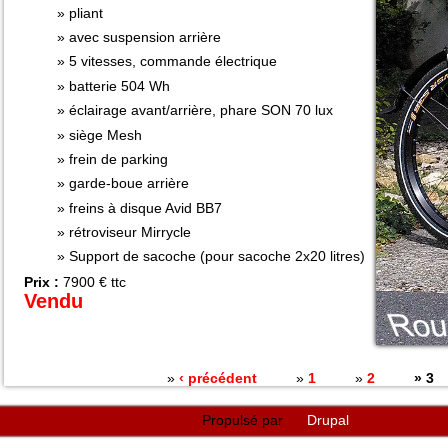
pliant
avec suspension arrière
5 vitesses, commande électrique
batterie 504 Wh
éclairage avant/arrière, phare SON 70 lux
siège Mesh
frein de parking
garde-boue arrière
freins à disque Avid BB7
rétroviseur Mirrycle
Support de sacoche (pour sacoche 2x20 litres)
Prix :
7900 € ttc
Vendu
Pages
‹ précédent
1
2
3
Propulsé par
Drupal