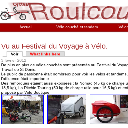
Aller au contenu principal
Accueil
Vélo couché et tandem
Vélo
Vu au Festival du Voyage à Vélo.
Onglets principaux
Voir
(onglet actif)
What links here
3 février 2012
De plus en plus de vélos couchés sont présentés au Festival du Voyage
Travail de St Denis.
Le public de passionné était nombreux pour voir les vélos et tandems, 
l'affluence était importante.
Des remorques étaient aussi exposées : la Nomad (45 kg de charge u
13,5 kg), La Ritchie Touring (50 kg de charge utile pour 16,5 kg) et en
proposé par Vélo Boutique.